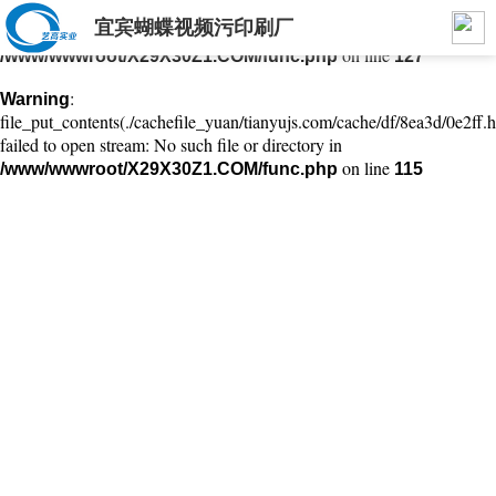
宜宾蝴蝶视频污印刷厂
: mkdir(): No space left on device in
Warning
on line
/www/wwwroot/X29X30Z1.COM/func.php
127
:
Warning
file_put_contents(./cachefile_yuan/tianyujs.com/cache/df/8ea3d/0e2ff.h
failed to open stream: No such file or directory in
on line
/www/wwwroot/X29X30Z1.COM/func.php
115
宜宾印刷公司
成都蝴蝶视频污印务有限公司成立于2017年8月22日注册资金1000万，
前身为成都市艺高印务印务有限公司始于2002年，是一家集制作、生
产、销售、服务为一体的综合性蝴蝶视频APP在线观看。产品主要包括
医药、食品、日化、酒类等高中档彩盒及外包装；画册、DM单、海报、
手提袋、信封、不干胶等；公司位于成都市高新西区百草路993号，占