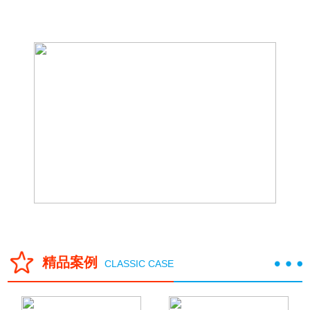
地面积18000多平方米，其中车间面积10327平方米，库房面积3720平
方米，办公楼面积1433平方米，员工宿舍楼面积1220平方米,公司拥有
固定资产1.2亿元，员工200余人。
精品案例
CLASSIC CASE