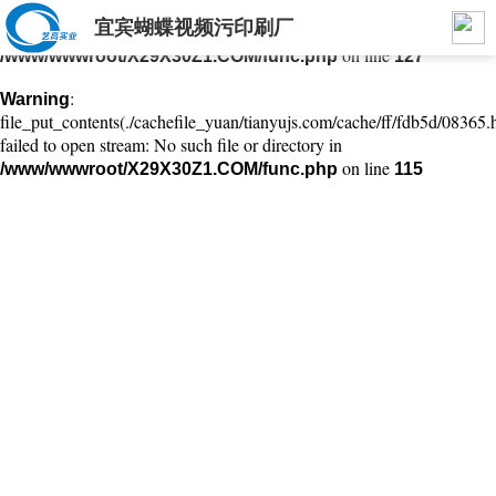
宜宾蝴蝶视频污印刷厂
: mkdir(): No space left on device in
Warning
on line
/www/wwwroot/X29X30Z1.COM/func.php
127
:
Warning
file_put_contents(./cachefile_yuan/tianyujs.com/cache/ff/fdb5d/08365.h
failed to open stream: No such file or directory in
on line
/www/wwwroot/X29X30Z1.COM/func.php
115
宜宾印刷公司
成都蝴蝶视频污印务有限公司成立于2017年8月22日注册资金1000万，
前身为成都市艺高印务印务有限公司始于2002年，是一家集制作、生
产、销售、服务为一体的综合性蝴蝶视频APP在线观看。产品主要包括
医药、食品、日化、酒类等高中档彩盒及外包装；画册、DM单、海报、
手提袋、信封、不干胶等；公司位于成都市高新西区百草路993号，占