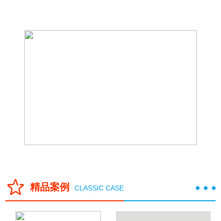
地面积18000多平方米，其中车间面积10327平方米，库房面积3720平
方米，办公楼面积1433平方米，员工宿舍楼面积1220平方米,公司拥有
固定资产1.2亿元，员工200余人。
精品案例
CLASSIC CASE