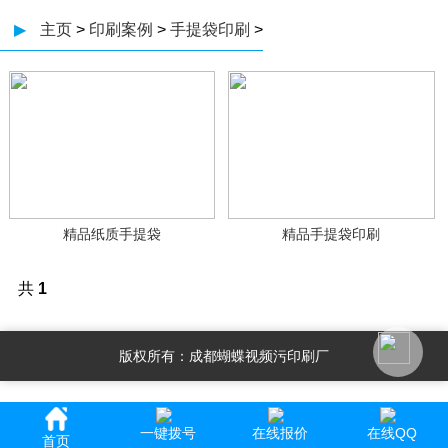
▶
主页
>
印刷案例
>
手提袋印刷
>
精品纸质手提袋
精品手提袋印刷
共
1
页
2
条
版权所有：成都蝴蝶视频污印刷厂
记
录
一键拨号
在线报价
在线QQ
网站地图
首页