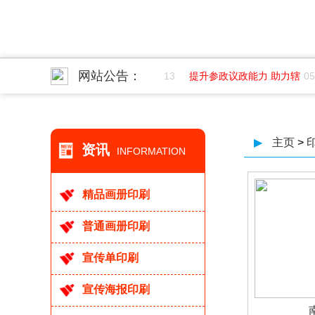
网站公告：
7-01
成都纺织高等专科学院创
06-13
提升参政议政能力 助力辖
05-
▶
主页
>
资讯
INFORMATION
精品画册印刷
普通画册印刷
宣传单印刷
宣传海报印刷