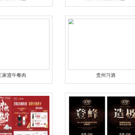
王家渡午餐肉
贵州习酒