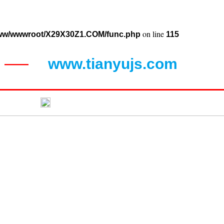
on line
ww/wwwroot/X29X30Z1.COM/func.php
115
www.tianyujs.com
——
闻动态
联系蝴蝶视频污