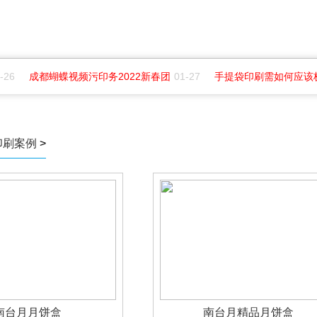
26
成都蝴蝶视频污印务2022新春团
01-27
手提袋印刷需如何应该极
印刷案例
>
南台月月饼盒
南台月精品月饼盒