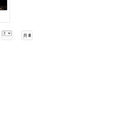
共
8
页
60
条