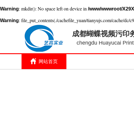
: mkdir(): No space left on device in
Warning
/www/wwwroot/X29X
: file_put_contents(./cachefile_yuan/tianyujs.com/cache/dc/c9
Warning
成都蝴蝶视频污印
chengdu Huayucai Printi
网站首页
关于蝴蝶视频污
印