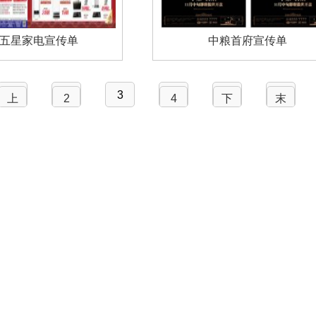
五星家电宣传单
中粮首府宣传单
3
上
2
4
下
末
一
一
页
页
页