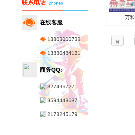
联系电话
phones
万和
在线客服
13808000738
首
页
13880484161
商务QQ:
327496727
3594448687
2178245179