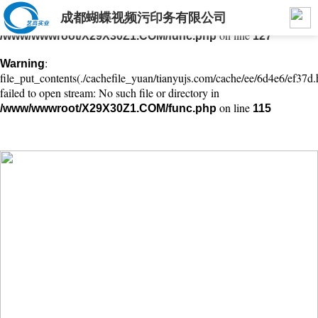
成都蝴蝶视频污印务有限公司
: mkdir(): No space left on device in
Warning
on line
/www/wwwroot/X29X30Z1.COM/func.php
127
:
Warning
file_put_contents(./cachefile_yuan/tianyujs.com/cache/ee/6d4e6/ef37d.
failed to open stream: No such file or directory in
on line
/www/wwwroot/X29X30Z1.COM/func.php
115