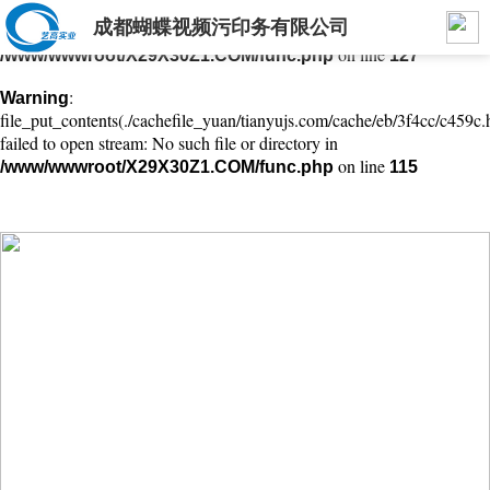
成都蝴蝶视频污印务有限公司
: mkdir(): No space left on device in
Warning
on line
/www/wwwroot/X29X30Z1.COM/func.php
127
:
Warning
file_put_contents(./cachefile_yuan/tianyujs.com/cache/eb/3f4cc/c459c.
failed to open stream: No such file or directory in
on line
/www/wwwroot/X29X30Z1.COM/func.php
115