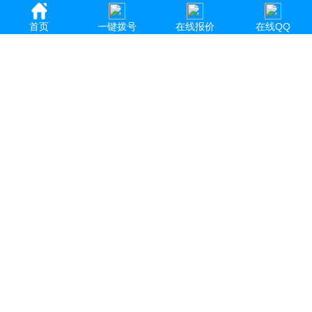
首页
一键拨号
在线报价
在线QQ
▶
主页
>
新闻动态
>
印刷常识
>
​手提袋印刷设计的要点