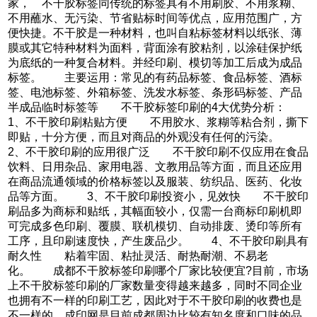
家， 不干胶标签同传统的标签具有不用刷胶、不用浆糊、
不用蘸水、无污染、节省贴标时间等优点，应用范围广，方
便快捷。不干胶是一种材料，也叫自粘标签材料以纸张、薄
膜或其它特种材料为面料，背面涂有胶粘剂，以涂硅保护纸
为底纸的一种复合材料。并经印刷、模切等加工后成为成品
标签。 主要运用：常见的有药品标签、食品标签、酒标
签、电池标签、外箱标签、洗发水标签、条形码标签、产品
半成品临时标签等 不干胶标签印刷的4大优势分析：
1、不干胶印刷粘贴方便 不用胶水、浆糊等粘合剂，撕下
即贴，十分方便，而且对商品的外观没有任何的污染。
2、不干胶印刷的应用很广泛 不干胶印刷不仅应用在食品
饮料、日用杂品、家用电器、文教用品等方面，而且还应用
在商品流通领域的价格标签以及服装、纺织品、医药、化妆
品等方面。 3、不干胶印刷投资小，见效快 不干胶印
刷品多为商标和贴纸，其幅面较小，仅需一台商标印刷机即
可完成多色印刷、覆膜、联机模切、自动排废、烫印等所有
工序，且印刷速度快，产生废品少。 4、不干胶印刷具有
耐久性 粘着牢固、粘扯灵活、耐热耐潮、不易老
化。 成都不干胶标签印刷哪个厂家比较便宜?目前，市场
上不干胶标签印刷的厂家数量变得越来越多，同时不同企业
也拥有不一样的印刷工艺，因此对于不干胶印刷的收费也是
不一样的，成印网是目前成都周边比较有知名度和口味的品