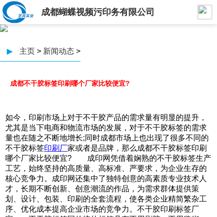
成都蝴蝶视频污印务有限公司
▶
主页
>
新闻动态
>
成都不干胶标签印刷哪个厂家比较便宜?
如今，印刷市场上对于不干胶产品的需求量有明显的提升，
尤其是当下电商和物流市场的发展，对于不干胶标签的需求
量也在随之不断地增长;同时成都市场上也出现了很多不同的
不干胶标签
印刷厂
家或者是品牌，那么成都不干胶标签印刷
哪个厂家比较便宜? 成印网凭借着娴熟的不干胶标签生产
工艺，始终坚持的高质量、高标准、严要求，为企业生存的
核心竞争力。成印网还集中了独特创意的高素质专业技术人
才，长期不断创新、创意潮流的作品，为需求群体提供策
划、设计、包装、印刷的全套流程，使各类企业精简繁杂工
序、优化成本提高企业市场的竞争力。不干胶印刷标签厂