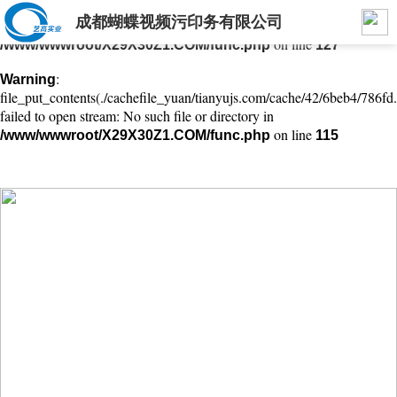
成都蝴蝶视频污印务有限公司
: mkdir(): No space left on device in
Warning
on line
/www/wwwroot/X29X30Z1.COM/func.php
127
:
Warning
file_put_contents(./cachefile_yuan/tianyujs.com/cache/42/6beb4/786fd.
failed to open stream: No such file or directory in
on line
/www/wwwroot/X29X30Z1.COM/func.php
115