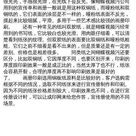
很光亮，手感很光滑，在光线下会反光。像蝴蝶视频污公司
用到的宣传单和画册一般就是用这种双铜纸，而哑粉纸和双
铜纸的，它们表面的涂层是不一样的，哑粉纸表面不反光，
摸起来比较细腻，平滑。多用于一些艺术感比较强的画册印
刷。 还有一种常见的纸叫双胶纸，就是蝴蝶视频污经常
用到的书写纸，它比较白也较光滑。用肉眼仔细看，可以清
楚看到纸张的纹理。但双胶纸的表面要比双铜纸和哑粉纸粗
糙。它们之前不细看是看不出来的，但是质量还是有一定的
差别。价格也是相差很多。 同类纸之间蝴蝶视频污还要
区分，比如双铜纸，它因厚度不同，也要区别开来，印刷的
厚度跟印刷效果一般是成正比的，当然太厚了也不行，纸张
会容易开裂，合理的厚度再不影响印刷效果是最好的
了。 画册印刷选用铜板纸原料是比较好的，客户选购需
根据不同的情况，选取不同纸张来进行宣传册制作和印刷。
因为不同的纸张价格差别较大，印刷效果也不同，在进行宣
传册设计时，可以让成印网来给您作答，宣传册使用的不同
场景。