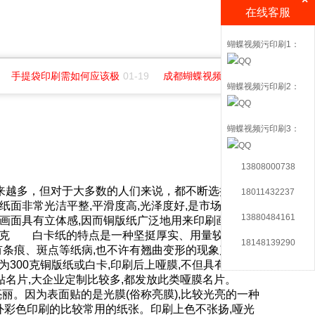
在线客服
蝴蝶视频污印刷1：
手提袋印刷需如何应该极
01-19
成都蝴蝶视频污印务招聘平面
07-0
蝴蝶视频污印刷2：
蝴蝶视频污印刷3：
13808000738
来越多，但对于大多数的人们来说，都不断选择高端名
18011432237
面非常光洁平整,平滑度高,光泽度好,是市场上名片
13880484161
、画面具有立体感,因而铜版纸广泛地用来印刷画报画
50克 白卡纸的特点是一种坚挺厚实、用量较大的厚
18148139290
有条痕、斑点等纸病,也不许有翘曲变形的现象产生。白
300克铜版纸或白卡,印刷后上哑膜,不但具有铜版卡
腹贴名片,大企业定制比较多,都发放此类哑膜名片。
亮丽。因为表面贴的是光膜(俗称亮膜),比较光亮的一种
国外彩色印刷的比较常用的纸张。印刷上色不张扬,哑光