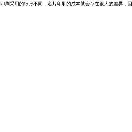
印刷采用的纸张不同，名片印刷的成本就会存在很大的差异，因
版权所有：成都蝴蝶视频污印务有限公司 |
蜀ICP备19001011号 -1
|
址：成都高新西区百草路993号 电话：18180952738 传真：1818095
E-mail: 3594448687@qq.com 商务QQ:3594448687