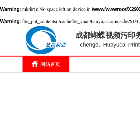
: mkdir(): No space left on device in
Warning
/www/wwwroot/X29X
: file_put_contents(./cachefile_yuan/tianyujs.com/cache/61/42
Warning
成都蝴蝶视频污印
chengdu Huayucai Printi
网站首页
关于蝴蝶视频污
印