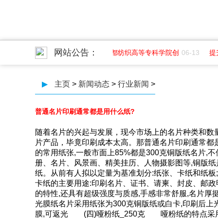
网站公告：
蝴蝶视频污印务招聘平面
07-01
成都纺织高等专科学院创
06-13
提
▶
主页
>
新闻动态
>
行业新闻
>
普通名片印刷通常都是用什么纸?
随着名片的兴起与发展，现今市场上的名片种类和数
片产品，毕竟印刷成本太高。那普通名片印刷通常都是
的常用纸张,一般市面上85%都是300克铜版纸名片
册、名片、风景画、精美挂历、人物摄影图等,铜版纸
纸。从前有人拟以定量为基准划分:纸张、卡纸和纸板
卡纸的主要用途:印刷名片、证书、请柬、封皮、邮政明
的特性,还具有超级强度与质感,手感非常舒服,名片
光膜纸名片采用纸张为300克铜版纸或白卡,印刷后上
膜,可返光 (四)哑粉纸_250克 哑粉纸的特点采