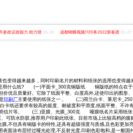
升参政议政能力 助力辖
05-26
成都蝴蝶视频污印务2022新春团
01-27
量也变得越来越多，同时印刷名片的材料和纸张的选用也变得越
用什么纸? (一)平面卡_300克铜版纸 铜版纸的特点在于纸
,不但价优且质量好。它除了纸面平整、白度高外,还使印出的图形
是
印刷厂
主要使用的纸张之一 。 (二)荷兰白卡、莱尼卡_2
;白卡纸还要求有较高的挺度、耐破度和平滑度,纸面平整、不许
信片等。 (三 )亚膜、光膜_300克 哑膜纸名片采用纸张为
厚挺、可防水防脏,推荐用户印刷此纸张。目前市场上比较高档的
光膜,不但具有铜版卡的特性,还具有超级强度与质感,且色彩更加
用表面涂布层经过哑光处理,不反射光度,印刷色彩饱和,是一般