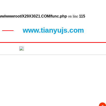
on line
ww/wwwroot/X29X30Z1.COM/func.php
115
www.tianyujs.com
——
闻动态
联系蝴蝶视频污
×