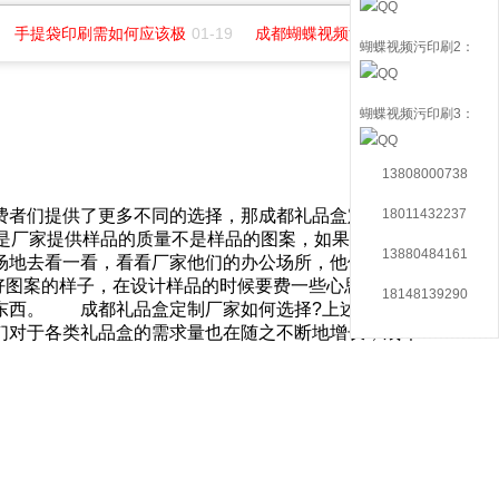
手提袋印刷需如何应该极
01-19
成都蝴蝶视频污印务招聘平面
07-01
蝴蝶视频污印刷2：
蝴蝶视频污印刷3：
13808000738
18011432237
给消费者们提供了更多不同的选择，那成都礼品盒定制厂家
看的是厂家提供样品的质量不是样品的图案，如果有时间
13880484161
地去看一看，看看厂家他们的办公场所，他们能不能
案的样子，在设计样品的时候要费一些心思，图案
18148139290
西。 成都礼品盒定制厂家如何选择?上述就是相
人们对于各类礼品盒的需求量也在随之不断地增长，成印