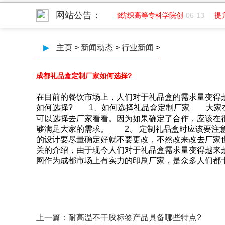
网站公告：
蝴蝶视频污印务招聘平面
07-01
成都纺织高等专科学院创
06-13
提
▶
主页
>
新闻动态
>
行业新闻
>
成都礼品盒定制厂家如何选择?
在目前的餐饮市场上，人们对于礼品盒的需求量变得越
如何选择? 1、如何选择礼品盒定制厂家 大家在选
可以选择去厂家看看。因为如果确定了合作，应该
够满足大家的需求。 2、 定制礼品盒时应该
的设计要尽量确定好就不要更改，不然改来改去厂家
关的介绍，由于现今人们对于礼品盒需求量变得越来
网作为成都市场上有实力的印刷厂家，是众多人们都十分
上一篇：
耐高温不干胶标签产品具备哪些特点?