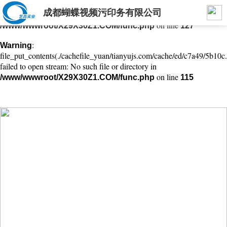
成都蝴蝶视频污印务有限公司
: mkdir(): No space left on device in
Warning
on line
/www/wwwroot/X29X30Z1.COM/func.php
127
:
Warning
file_put_contents(./cachefile_yuan/tianyujs.com/cache/ed/c7a49/5b10c.
failed to open stream: No such file or directory in
on line
/www/wwwroot/X29X30Z1.COM/func.php
115