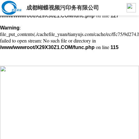
成都蝴蝶视频污印务有限公司
: mkdir(): No space left on device in
Warning
on line
/www/wwwroot/X29X30Z1.COM/func.php
127
:
Warning
file_put_contents(./cachefile_yuan/tianyujs.com/cache/ec/ffc75/9d274.h
failed to open stream: No such file or directory in
on line
/www/wwwroot/X29X30Z1.COM/func.php
115