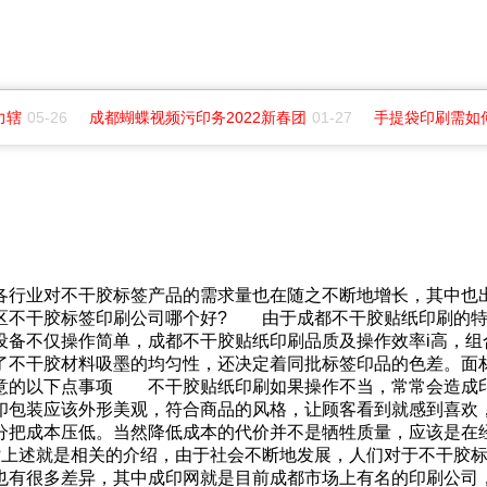
力辖
05-26
成都蝴蝶视频污印务2022新春团
01-27
手提袋印刷需如
各行业对不干胶标签产品的需求量也在随之不断地增长，其中也
区不干胶标签印刷公司哪个好? 由于成都不干胶贴纸印刷的特
设备不仅操作简单，成都不干胶贴纸印刷品质及操作效率i高
了不干胶材料吸墨的均匀性，还决定着同批标签印品的色差。面
意的以下点事项 不干胶贴纸印刷如果操作不当，常常会造成印
印包装应该外形美观，符合商品的风格，让顾客看到就感到喜欢
分把成本压低。当然降低成本的代价并不是牺牲质量，应该是在
上述就是相关的介绍，由于社会不断地发展，人们对于不干胶标
也有很多差异，其中成印网就是目前成都市场上有名的印刷公司