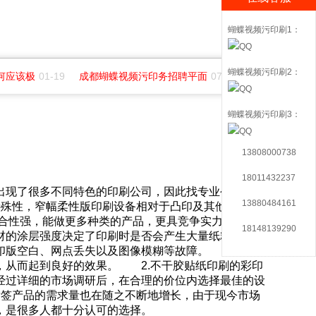
蝴蝶视频污印刷1：
蝴蝶视频污印刷2：
何应该极
01-19
成都蝴蝶视频污印务招聘平面
07-01
成都纺织高等
蝴蝶视频污印刷3：
13808000738
18011432237
出现了很多不同特色的印刷公司，因此找专业公司印刷
13880484161
殊性，窄幅柔性版印刷设备相对于凸印及其他类型的
，组合性强，能做更多种类的产品，更具竞争实力。
18148139290
材的涂层强度决定了印刷时是否会产生大量纸粉，也是
版空白、网点丢失以及图像模糊等故障。 1.它应
，从而起到良好的效果。 2.不干胶贴纸印刷的彩印
经过详细的市场调研后，在合理的价位内选择最佳的设
签产品的需求量也在随之不断地增长，由于现今市场
，是很多人都十分认可的选择。