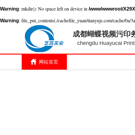
: mkdir(): No space left on device in
Warning
/www/wwwroot/X29X
: file_put_contents(./cachefile_yuan/tianyujs.com/cache/0a/3a
Warning
成都蝴蝶视频污印
chengdu Huayucai Printi
网站首页
关于蝴蝶视频污
印