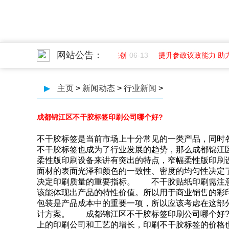
网站公告：
平面
07-01
成都纺织高等专科学院创
06-13
提升参政议政能力 助
▶
主页
>
新闻动态
>
行业新闻
>
成都锦江区不干胶标签印刷公司哪个好?
不干胶标签是当前市场上十分常见的一类产品，同时
不干胶标签也成为了行业发展的趋势，那么成都锦江
柔性版印刷设备来讲有突出的特点，窄幅柔性版印刷
面材的表面光泽和颜色的一致性、密度的均匀性决定
决定印刷质量的重要指标。 不干胶贴纸印刷需注
该能体现出产品的特性价值。所以用于商业销售的彩
包装是产品成本中的重要一项，所以应该考虑在这部
计方案。 成都锦江区不干胶标签印刷公司哪个好?
上的印刷公司和工艺的增长，印刷不干胶标签的价格