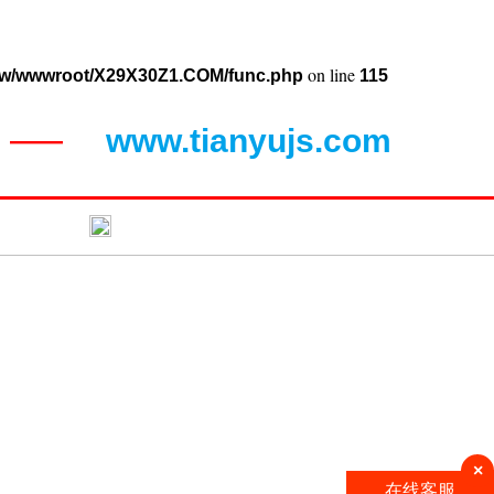
on line
w/wwwroot/X29X30Z1.COM/func.php
115
www.tianyujs.com
——
闻动态
联系蝴蝶视频污
×
在线客服