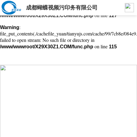
成都蝴蝶视频污印务有限公司
: mkdir(): No space left on device in
Warning
on line
/www/wwwroot/X29X30Z1.COM/func.php
127
:
Warning
file_put_contents(./cachefile_yuan/tianyujs.com/cache/99/7cb8e/084e9.
failed to open stream: No such file or directory in
on line
/www/wwwroot/X29X30Z1.COM/func.php
115