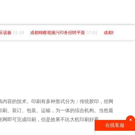
应该极
01-19
成都蝴蝶视频污印务招聘平面
07-01
成都纺织高等专科
稿内容的技术。印刷有多种形式分为：传统胶印，丝网
印刷、装订、包装、运输，为一体的综合机构。当然最
丝网即可完成印刷，但是效果不比大机印刷好看。
×
在线客服