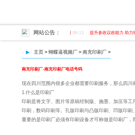
网站公告：
面
07-01
成都纺织高等专科学院创
06-13
提升参政议政能力 助力辖
▶
主页
>
蝴蝶逼视频厂
>
南充印刷厂
>
南充印刷厂-南充印刷厂电话号码
现在四川范围内很多企业都需要印刷服务，那么四川
1.什么是印刷厂
印刷是将文字、图片等原稿经制版、施墨、加压等工
印刷，数码印刷等。孔版印刷与凸版印刷、凹版印刷
重要的是印刷厂必须有印刷设备才可称做是印刷厂，