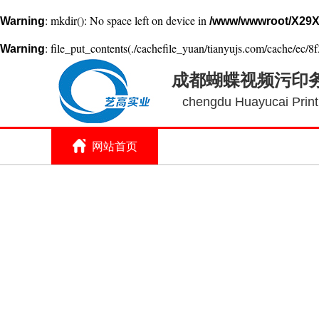
: mkdir(): No space left on device in
Warning
/www/wwwroot/X29X
: file_put_contents(./cachefile_yuan/tianyujs.com/cache/ec/8f
Warning
成都蝴蝶视频污印
chengdu Huayucai Printi
网站首页
关于蝴蝶视频污
印