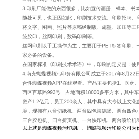
3.印刷厂能做的东西很多，比如宣传画册、样本、
随处可见，也正因如此，印刷技术交流、印刷招聘、
将文字、图画、照片等原稿经制版、施墨、加压等工
统胶印，丝网印刷，数码印刷等。
丝网印刷以手工操作为主，主要用于PET标签印刷
家必备的设备。
在国家标准《印刷技术术语》中，印刷的定义是：使
4.南充蝴蝶视频污印务有限公司成立于2017年8月
合性蝴蝶视频APP在线观看。产品主要包括1、医药
西区百草路993号，占地面积18000多平方米，其中
资产1.2亿元，员工200余人，其中具有大专以上
境，现拥有八台切纸机、两台四色海德堡、两台四色
三台胶包机、四台折页机、一台快印机、两台喷绘机等
以上就是蝴蝶视频污印刷厂、蝴蝶视频污印刷公司为