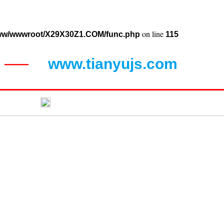
on line
ww/wwwroot/X29X30Z1.COM/func.php
115
www.tianyujs.com
——
闻动态
联系蝴蝶视频污