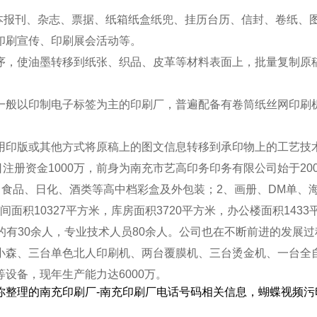
书本报刊、杂志、票据、纸箱纸盒纸兜、挂历台历、信封、卷纸、
印刷宣传、印刷展会活动等。
序，使油墨转移到纸张、织品、皮革等材料表面上，批量复制原
。一般以印制电子标签为主的印刷厂，普遍配备有卷筒纸丝网印刷
用印版或其他方式将原稿上的图文信息转移到承印物上的工艺技
22日注册资金1000万，前身为南充市艺高印务印务有限公司始于
、食品、日化、酒类等高中档彩盒及外包装；2、画册、DM单、
车间面积10327平方米，库房面积3720平方米，办公楼面积143
文化的有30余人，专业技术人员80余人。公司也在不断前进的发
小森、三台单色北人印刷机、两台覆膜机、三台烫金机、一台全
设备，现年生产能力达6000万。
你整理的南充印刷厂-南充印刷厂电话号码相关信息，蝴蝶视频