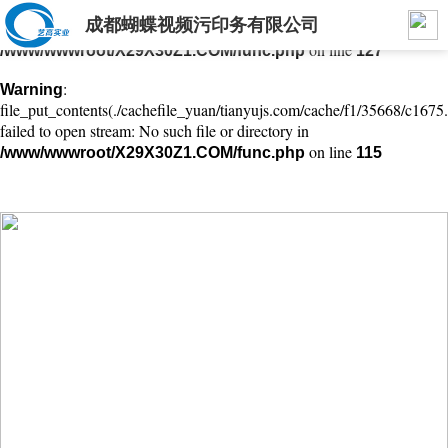
成都蝴蝶视频污印务有限公司
: mkdir(): No space left on device in
Warning
on line
/www/wwwroot/X29X30Z1.COM/func.php
127
:
Warning
file_put_contents(./cachefile_yuan/tianyujs.com/cache/f1/35668/c1675.
failed to open stream: No such file or directory in
on line
/www/wwwroot/X29X30Z1.COM/func.php
115