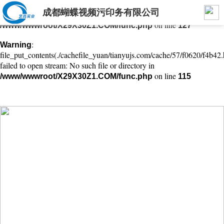
成都蝴蝶视频污印务有限公司
: mkdir(): No space left on device in
Warning
on line
/www/wwwroot/X29X30Z1.COM/func.php
127
:
Warning
file_put_contents(./cachefile_yuan/tianyujs.com/cache/57/f0620/f4b42.
failed to open stream: No such file or directory in
on line
/www/wwwroot/X29X30Z1.COM/func.php
115