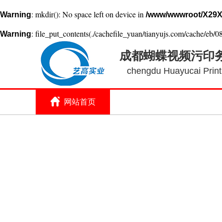
: mkdir(): No space left on device in
Warning
/www/wwwroot/X29X
: file_put_contents(./cachefile_yuan/tianyujs.com/cache/eb/08
Warning
成都蝴蝶视频污印
chengdu Huayucai Printi
网站首页
关于蝴蝶视频污
印