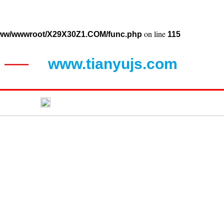
on line
ww/wwwroot/X29X30Z1.COM/func.php
115
www.tianyujs.com
——
闻动态
联系蝴蝶视频污