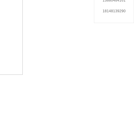
13880484161
18148139290