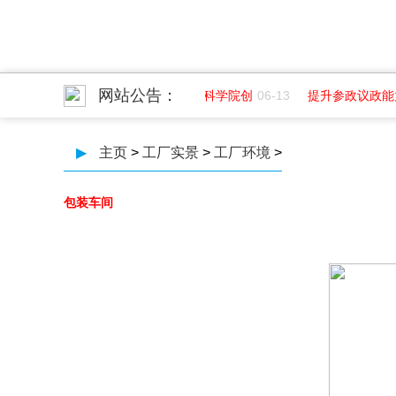
网站公告：
务招聘平面
07-01
成都纺织高等专科学院创
06-13
提升参政议政能力
▶
主页
>
工厂实景
>
工厂环境
>
包装车间