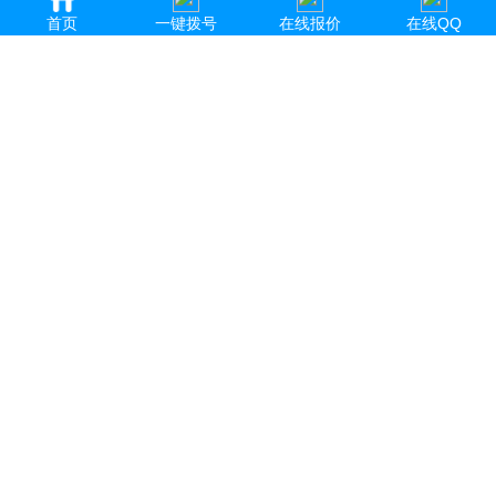
首页
一键拨号
在线报价
在线QQ
▶
主页
>
新闻动态
>
公司新闻
>
蝴蝶视频网站厂-蝴蝶视频网站厂电话号码
现在四川范围内很多企业都需要印刷服务，那么四川
成都