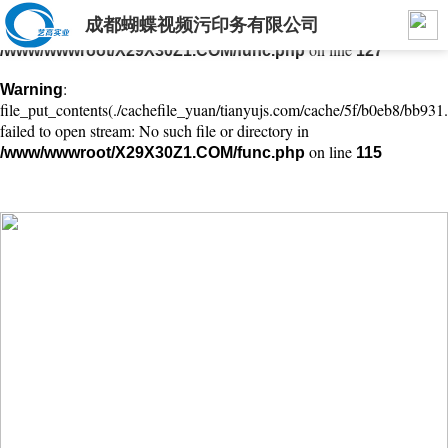
成都蝴蝶视频污印务有限公司
: mkdir(): No space left on device in
Warning
on line
/www/wwwroot/X29X30Z1.COM/func.php
127
:
Warning
file_put_contents(./cachefile_yuan/tianyujs.com/cache/5f/b0eb8/bb931.
failed to open stream: No such file or directory in
on line
/www/wwwroot/X29X30Z1.COM/func.php
115