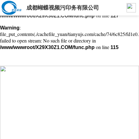
成都蝴蝶视频污印务有限公司
: mkdir(): No space left on device in
Warning
on line
/www/wwwroot/X29X30Z1.COM/func.php
127
:
Warning
file_put_contents(./cachefile_yuan/tianyujs.com/cache/74/6c825/fd1e0.
failed to open stream: No such file or directory in
on line
/www/wwwroot/X29X30Z1.COM/func.php
115